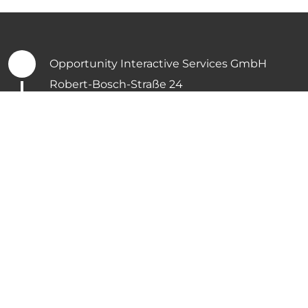
Opportunity Interactive Services GmbH
Robert-Bosch-Straße 24
61184 Karben
///bereinigt.aufnimmt.sorgte
+49 6039 9226 0
hello@opportunity.de
Impressum